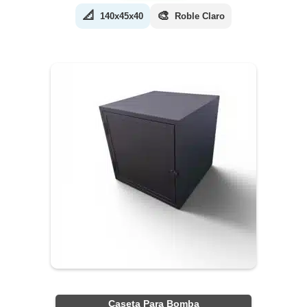
📐
🎨
140x45x40
Roble Claro
Caseta Para Bomba