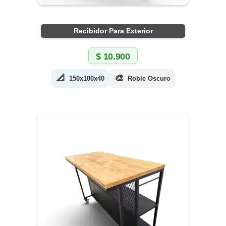
Recibidor Para Exterior
$
10.900
📐
🎨
150x100x40
Roble Oscuro