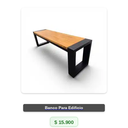
Banco Para Edificio
$
15.900