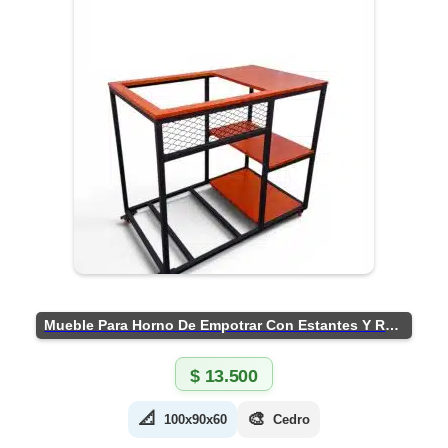
Mueble Para Horno De Empotrar Con Estantes Y Ruedas
$
13.500
📐
🎨
100x90x60
Cedro