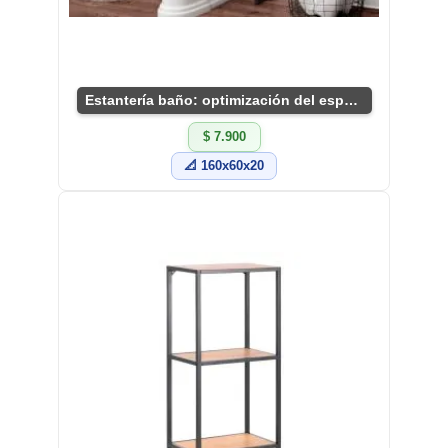
Estantería baño: optimización del espacio
$ 7.900
📐 160x60x20