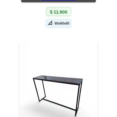
$
11.900
📐
60x60x60