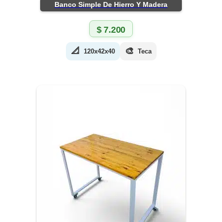
Banco Simple De Hierro Y Madera
$
7.200
📐
🎨
120x42x40
Teca