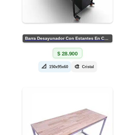
Barra Desayunador Con Estantes En Chapa
$
28.900
📐
🎨
150x95x60
Cristal