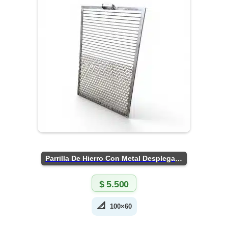
Parrilla De Hierro Con Metal Desplegado
$
5.500
📐
100×60