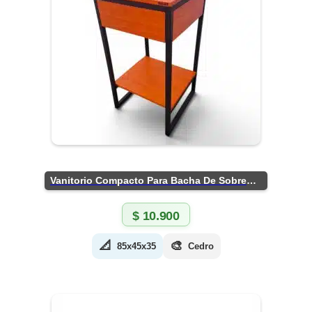
Vanitorio Compacto Para Bacha De Sobreponer
$
10.900
📐
🎨
85x45x35
Cedro