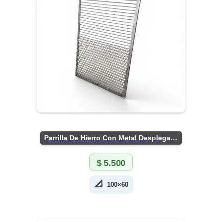
Parrilla De Hierro Con Metal Desplegado
$
5.500
📐
100×60