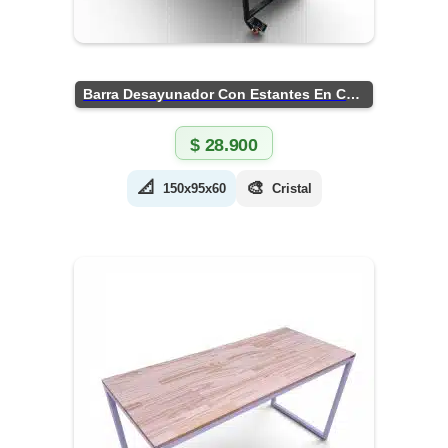
Barra Desayunador Con Estantes En Chapa
$
28.900
📐
🎨
150x95x60
Cristal