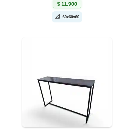
$
11.900
📐
60x60x60