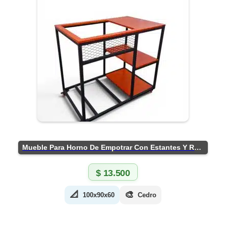
Mueble Para Horno De Empotrar Con Estantes Y Ruedas
$
13.500
📐
🎨
100x90x60
Cedro