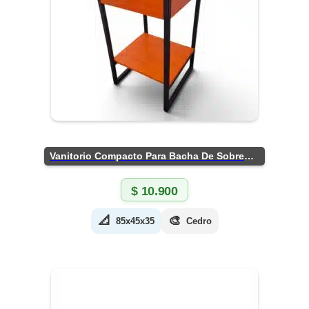
Vanitorio Compacto Para Bacha De Sobreponer
$
10.900
📐
🎨
85x45x35
Cedro