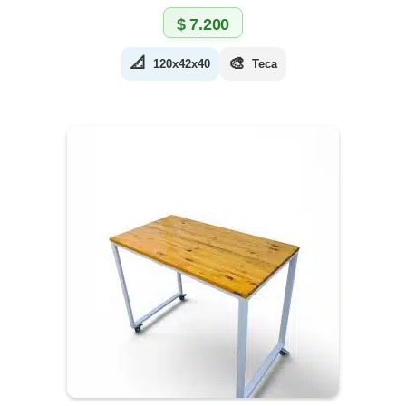
$
7.200
📐
🎨
120x42x40
Teca