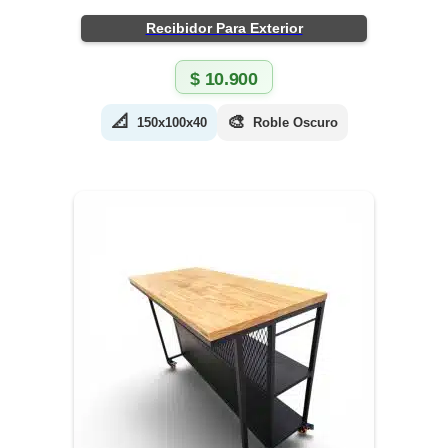
Recibidor Para Exterior
$
10.900
📐
🎨
150x100x40
Roble Oscuro