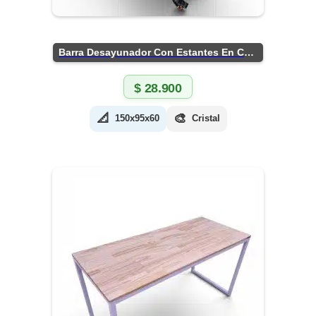
Barra Desayunador Con Estantes En Chapa
$
28.900
📐
🎨
150x95x60
Cristal