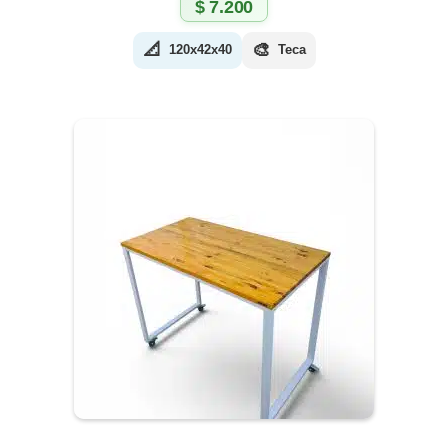
$
7.200
📐
🎨
120x42x40
Teca