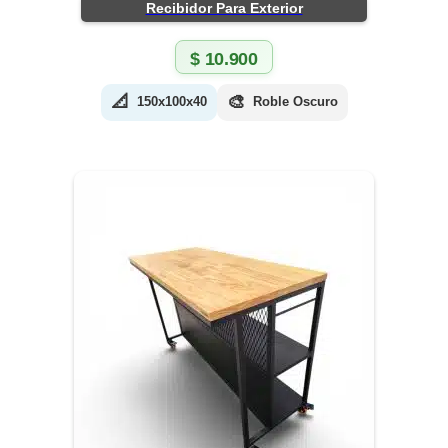
Recibidor Para Exterior
$
10.900
📐
🎨
150x100x40
Roble Oscuro