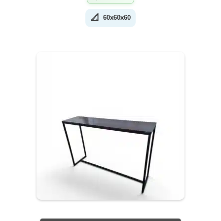
📐
60x60x60