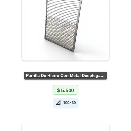
Parrilla De Hierro Con Metal Desplegado
$
5.500
📐
100×60