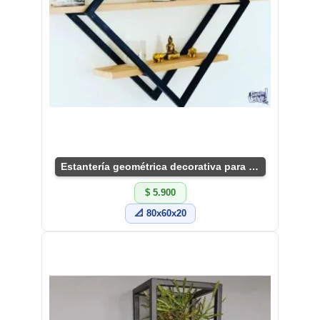
Estantería geométrica decorativa para sala
$ 5.900
📐 80x60x20