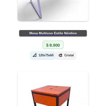
Mesa Multiuso Estilo Nórdico
$
8.900
📐
🎨
120x75x60
Cristal