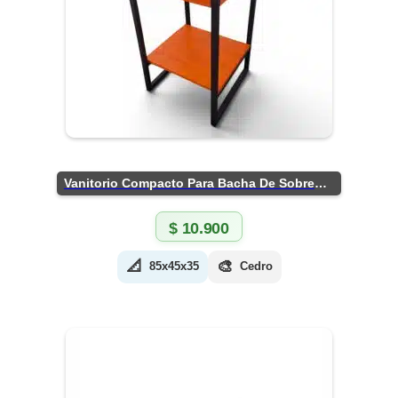
Vanitorio Compacto Para Bacha De Sobreponer
$
10.900
📐
🎨
85x45x35
Cedro