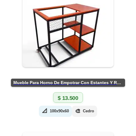
Mueble Para Horno De Empotrar Con Estantes Y Ruedas
$
13.500
📐
🎨
100x90x60
Cedro