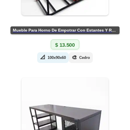
Mueble Para Horno De Empotrar Con Estantes Y Ruedas
$
13.500
📐
🎨
100x90x60
Cedro