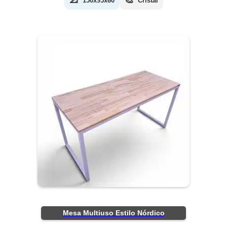
📐
🎨
150x95x60
Cristal
Mesa Multiuso Estilo Nórdico