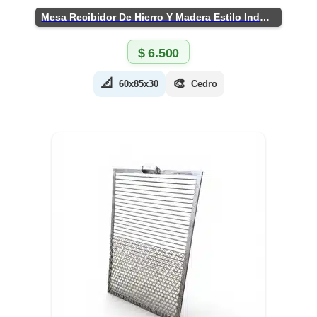
Mesa Recibidor De Hierro Y Madera Estilo Industrial
$
6.500
📐
🎨
60x85x30
Cedro