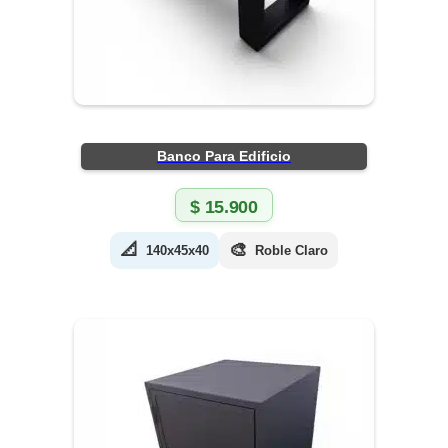
Banco Para Edificio
$
15.900
📐
🎨
140x45x40
Roble Claro