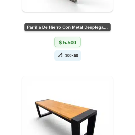
Parrilla De Hierro Con Metal Desplegado
$
5.500
📐
100×60