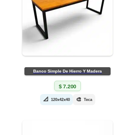
Banco Simple De Hierro Y Madera
$
7.200
📐
🎨
120x42x40
Teca