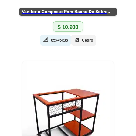
Vanitorio Compacto Para Bacha De Sobreponer
$
10.900
📐
🎨
85x45x35
Cedro