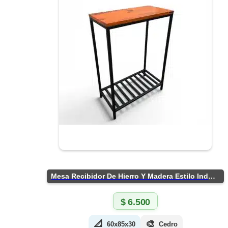
Mesa Recibidor De Hierro Y Madera Estilo Industrial
$
6.500
📐
🎨
60x85x30
Cedro