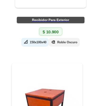
Recibidor Para Exterior
$
10.900
📐
🎨
150x100x40
Roble Oscuro