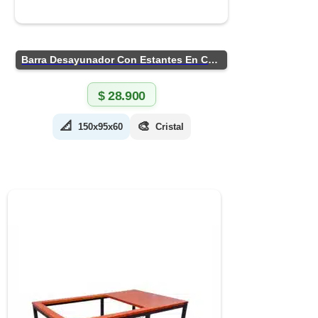
Barra Desayunador Con Estantes En Chapa
$
28.900
📐
🎨
150x95x60
Cristal