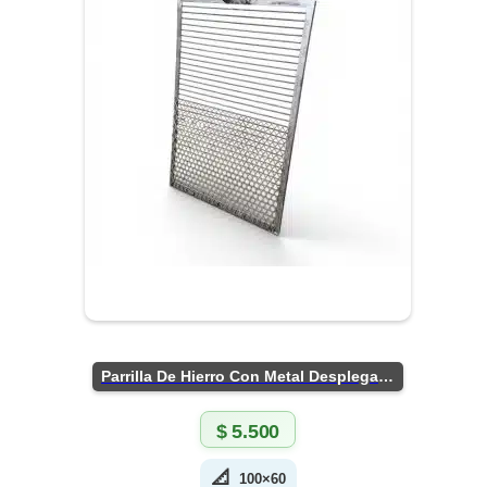
Parrilla De Hierro Con Metal Desplegado
$
5.500
📐
100×60