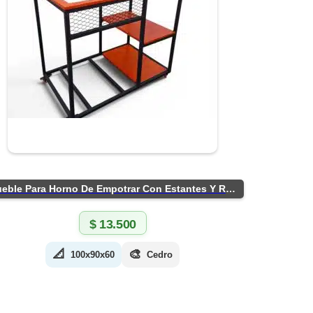
Mueble Para Horno De Empotrar Con Estantes Y Ruedas
$
13.500
📐
🎨
100x90x60
Cedro