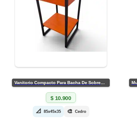
Vanitorio Compacto Para Bacha De Sobreponer
$
10.900
📐
🎨
85x45x35
Cedro