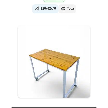
📐
🎨
120x42x40
Teca