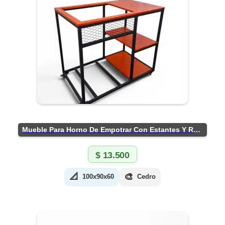
Mueble Para Horno De Empotrar Con Estantes Y Ruedas
$
13.500
📐
🎨
100x90x60
Cedro