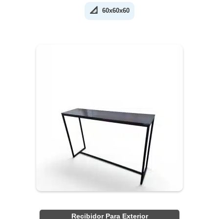
📐
60x60x60
Recibidor Para Exterior