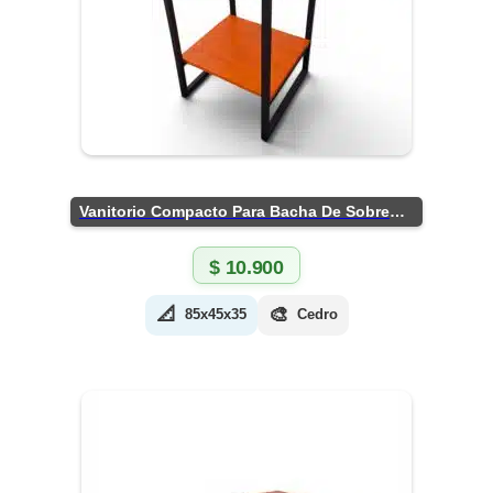
Vanitorio Compacto Para Bacha De Sobreponer
$
10.900
📐
🎨
85x45x35
Cedro