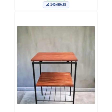
📐 140x90x25