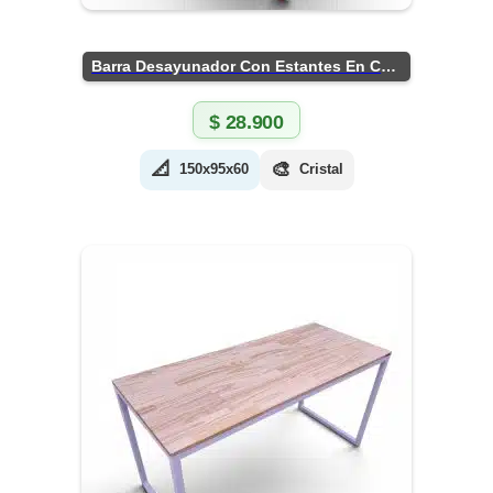
Barra Desayunador Con Estantes En Chapa
$
28.900
📐
🎨
150x95x60
Cristal