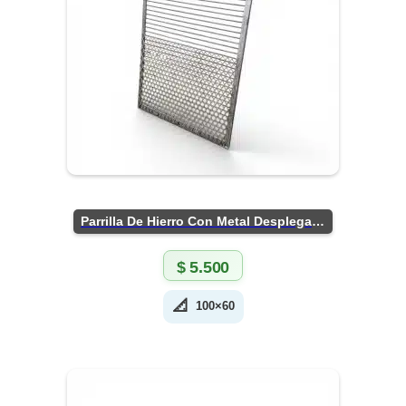
Parrilla De Hierro Con Metal Desplegado
$
5.500
📐
100×60