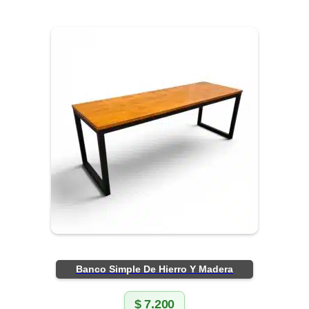
Banco Simple De Hierro Y Madera
$
7.200