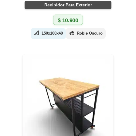
Recibidor Para Exterior
$
10.900
📐
🎨
150x100x40
Roble Oscuro