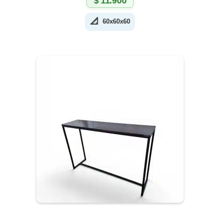
$
11.900
📐
60x60x60