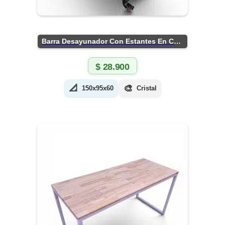
Barra Desayunador Con Estantes En Chapa
$
28.900
📐
🎨
150x95x60
Cristal