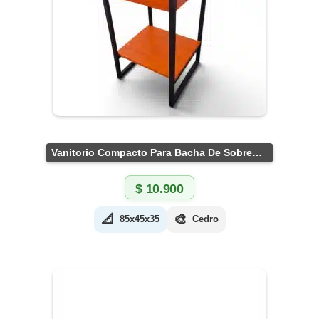
Vanitorio Compacto Para Bacha De Sobreponer
$
10.900
📐
🎨
85x45x35
Cedro