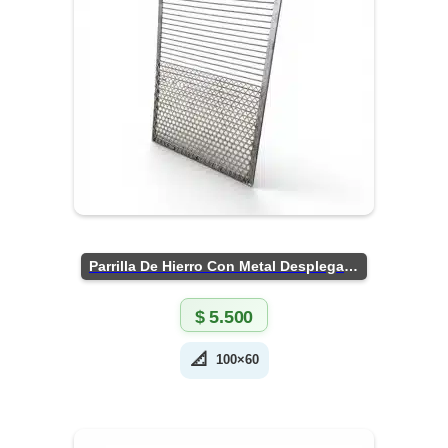
Parrilla De Hierro Con Metal Desplegado
$
5.500
📐
100×60