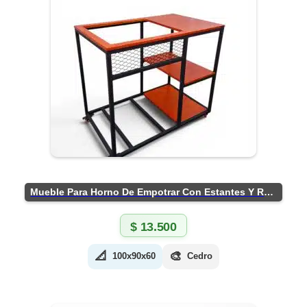
Mueble Para Horno De Empotrar Con Estantes Y Ruedas
$
13.500
📐
🎨
100x90x60
Cedro