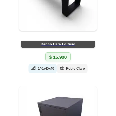
Banco Para Edificio
$
15.900
📐
🎨
140x45x40
Roble Claro