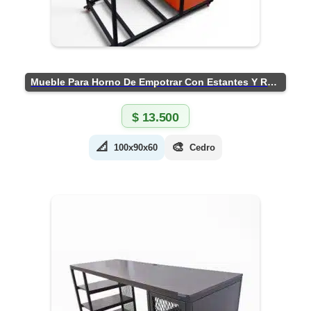
Mueble Para Horno De Empotrar Con Estantes Y Ruedas
$
13.500
📐
🎨
100x90x60
Cedro