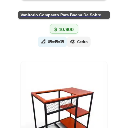
Vanitorio Compacto Para Bacha De Sobreponer
$
10.900
📐
🎨
85x45x35
Cedro