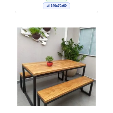
📐 140x70x60