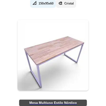
📐
🎨
150x95x60
Cristal
Mesa Multiuso Estilo Nórdico