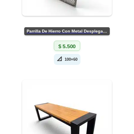
Parrilla De Hierro Con Metal Desplegado
$
5.500
📐
100×60