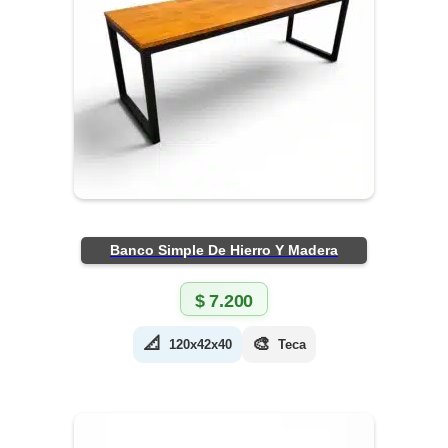
Banco Simple De Hierro Y Madera
$
7.200
📐
🎨
120x42x40
Teca