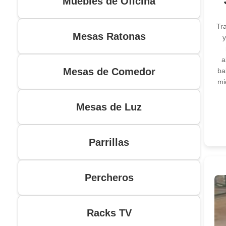
Muebles de Oficina
Tr
Mesas Ratonas
y
a
Mesas de Comedor
ba
mi
Mesas de Luz
Parrillas
Percheros
Racks TV