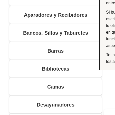
entr
Si b
Aparadores y Recibidores
escri
tu of
Bancos, Sillas y Taburetes
en q
func
aspe
Barras
Te i
los 
Bibliotecas
Camas
Desayunadores