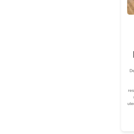
De
res
ute