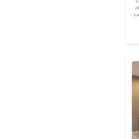
C
cl
La