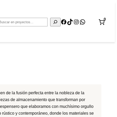
0
Facebook
TikTok
Instagram
WhatsApp
Buscar
n de la fusión perfecta entre la nobleza de la
 piezas de almacenamiento que transforman por
 despensero que elaboramos con muchísimo orgullo
ilo rústico y contemporáneo, donde los materiales se