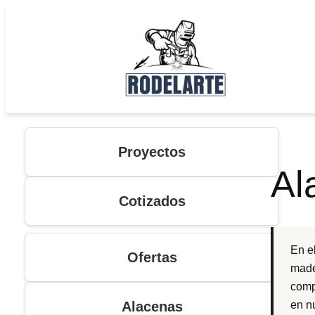
Saltar
al
contenido
Proyectos
Al
Cotizados
En e
Ofertas
made
comp
Alacenas
en n