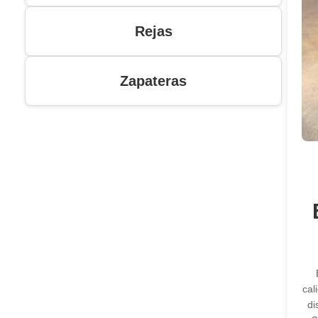
Rejas
Zapateras
cal
di