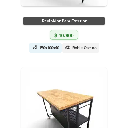
Recibidor Para Exterior
$
10.900
📐
🎨
150x100x40
Roble Oscuro