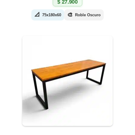
$
27.900
📐
🎨
75x180x60
Roble Oscuro