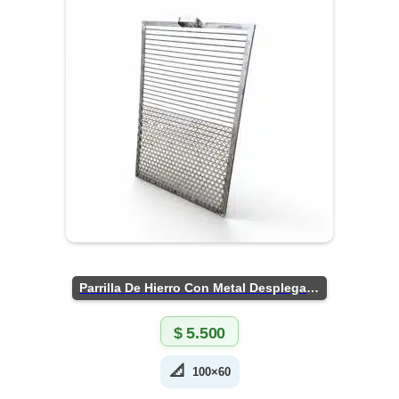
Parrilla De Hierro Con Metal Desplegado
$
5.500
📐
100×60