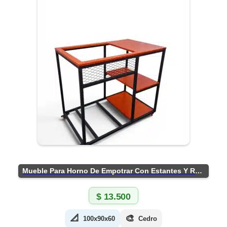
Mueble Para Horno De Empotrar Con Estantes Y Ruedas
$
13.500
📐
🎨
100x90x60
Cedro