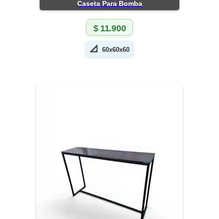
Caseta Para Bomba
$
11.900
📐
60x60x60