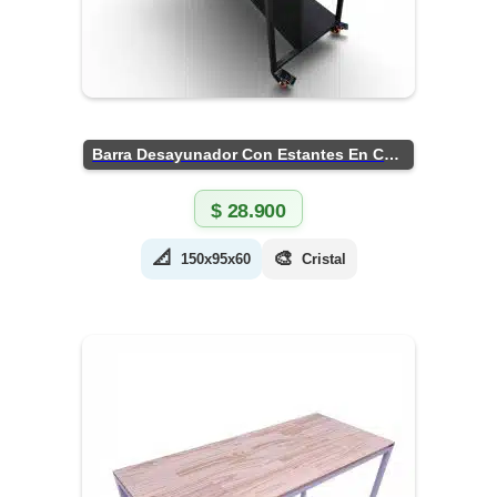
Barra Desayunador Con Estantes En Chapa
$
28.900
📐
🎨
150x95x60
Cristal