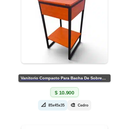
Vanitorio Compacto Para Bacha De Sobreponer
$
10.900
📐
🎨
85x45x35
Cedro