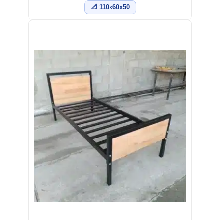
📐 110x60x50