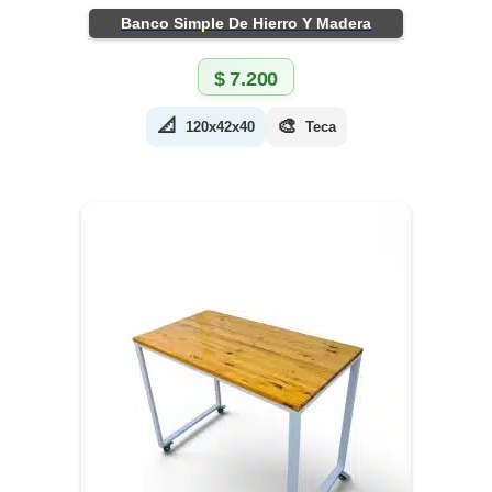
Banco Simple De Hierro Y Madera
$
7.200
📐
🎨
120x42x40
Teca