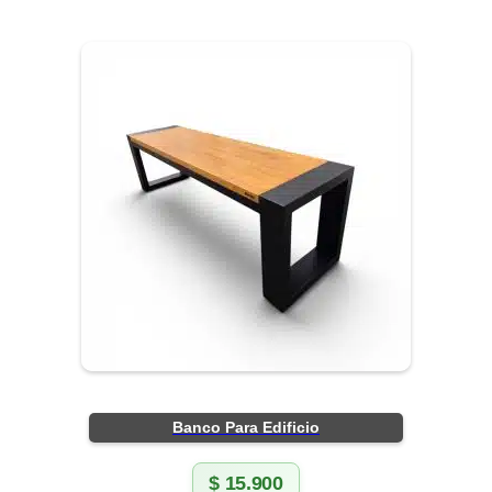
Banco Para Edificio
$
15.900