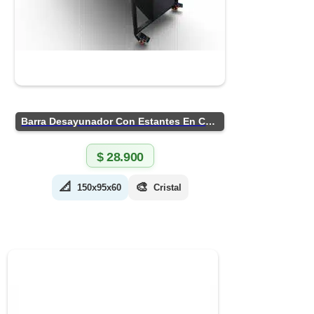
Barra Desayunador Con Estantes En Chapa
$
28.900
📐
🎨
150x95x60
Cristal