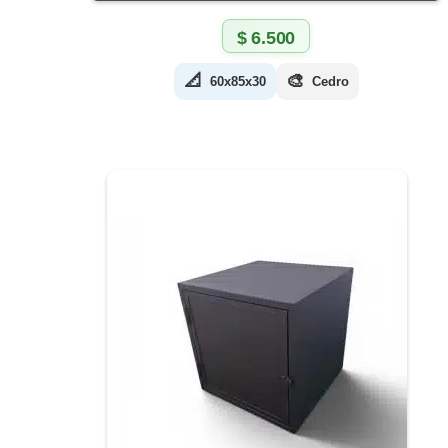
$
6.500
📐
🎨
60x85x30
Cedro