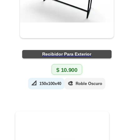
Recibidor Para Exterior
$
10.900
📐
🎨
150x100x40
Roble Oscuro