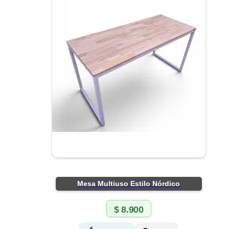
Mesa Multiuso Estilo Nórdico
$
8.900