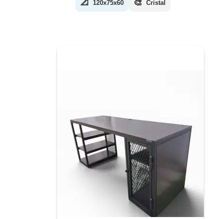
📐
🎨
120x75x60
Cristal