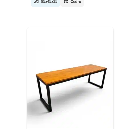
📐
🎨
85x45x35
Cedro