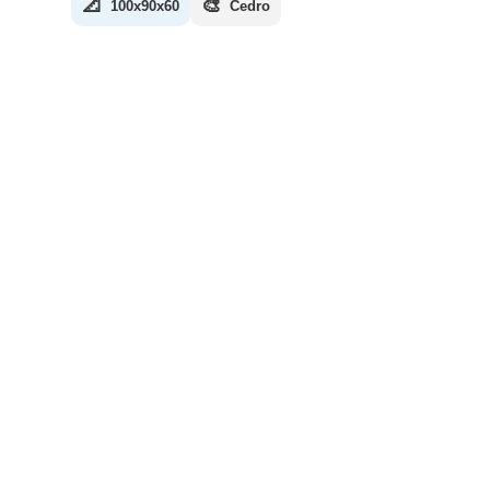
📐
🎨
100x90x60
Cedro