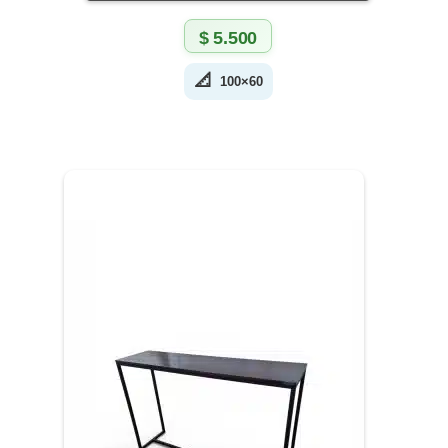
$
5.500
📐
100×60