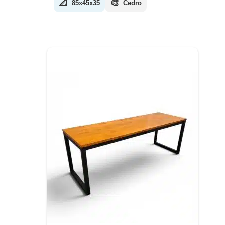
📐
🎨
85x45x35
Cedro