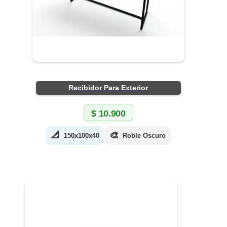
Recibidor Para Exterior
$
10.900
📐
🎨
150x100x40
Roble Oscuro