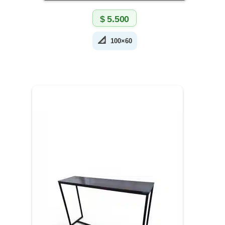
$
5.500
📐
100×60