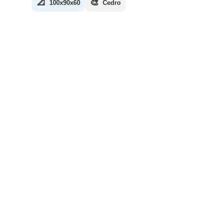
📐
🎨
100x90x60
Cedro