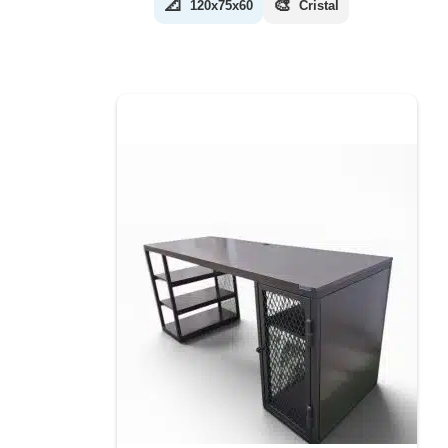
📐
🎨
120x75x60
Cristal