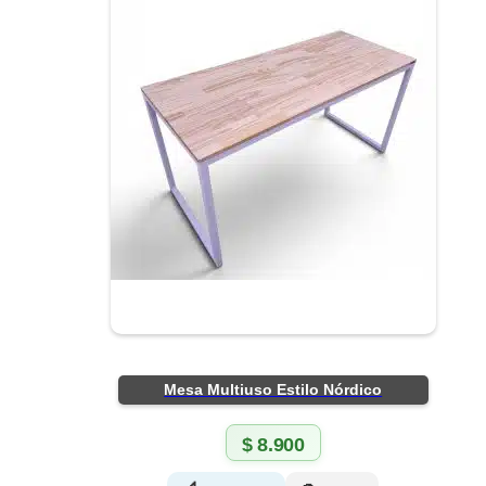
Mesa Multiuso Estilo Nórdico
$
8.900