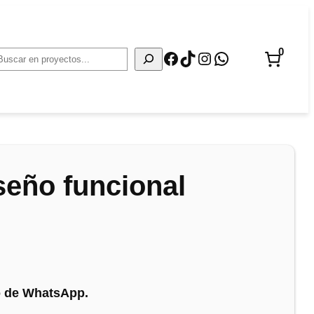
0
Facebook
TikTok
Instagram
WhatsApp
Buscar
seño funcional
no de WhatsApp.