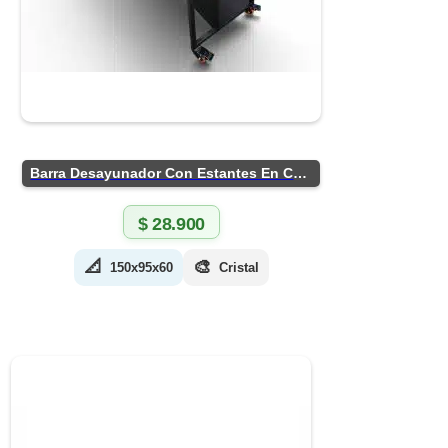
Barra Desayunador Con Estantes En Chapa
$
28.900
📐
🎨
150x95x60
Cristal