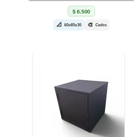
$
6.500
📐
🎨
60x85x30
Cedro