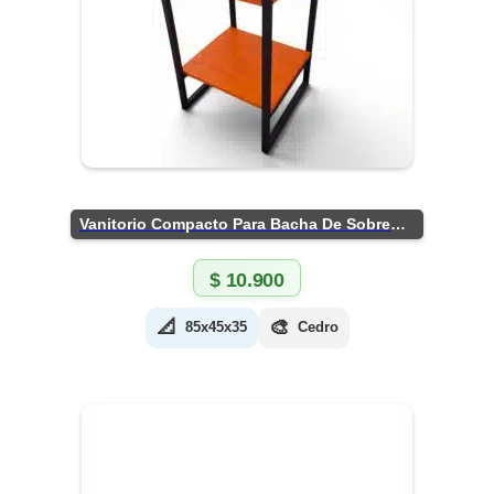
Vanitorio Compacto Para Bacha De Sobreponer
$
10.900
📐
🎨
85x45x35
Cedro