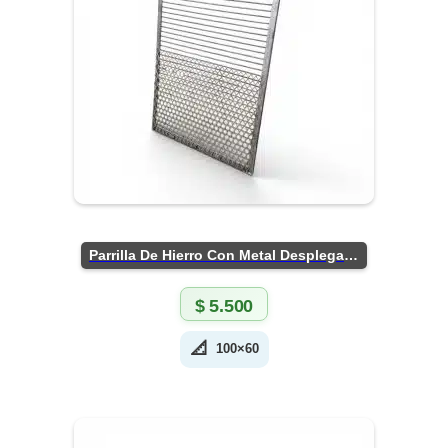
Parrilla De Hierro Con Metal Desplegado
$
5.500
📐
100×60