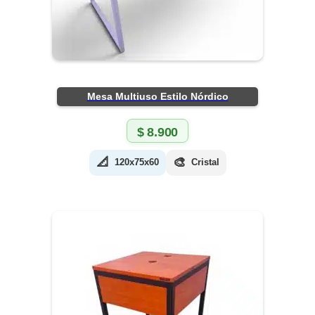
Mesa Multiuso Estilo Nórdico
$
8.900
📐
🎨
120x75x60
Cristal