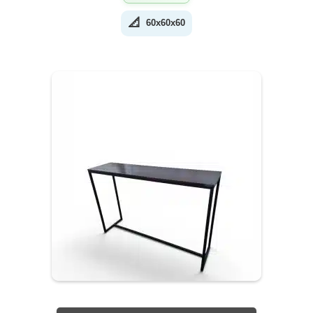
📐
60x60x60