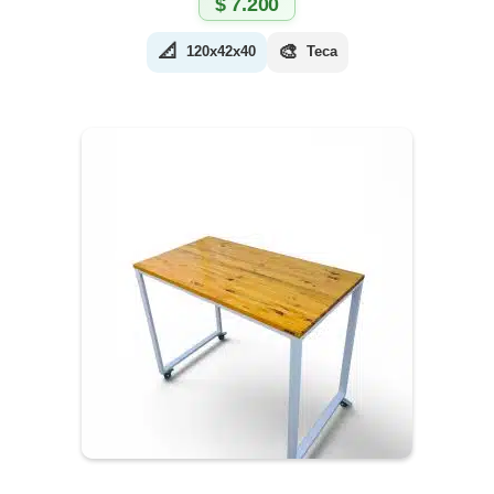
$
7.200
📐
🎨
120x42x40
Teca