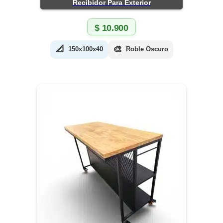
Recibidor Para Exterior
$
10.900
📐
🎨
150x100x40
Roble Oscuro