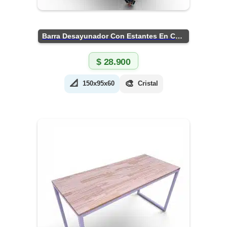
Barra Desayunador Con Estantes En Chapa
$
28.900
📐
🎨
150x95x60
Cristal