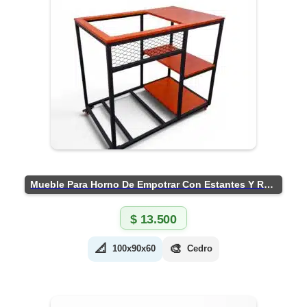
Mueble Para Horno De Empotrar Con Estantes Y Ruedas
$
13.500
📐
🎨
100x90x60
Cedro