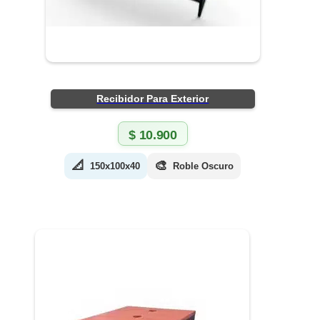
Recibidor Para Exterior
$
10.900
📐
🎨
150x100x40
Roble Oscuro