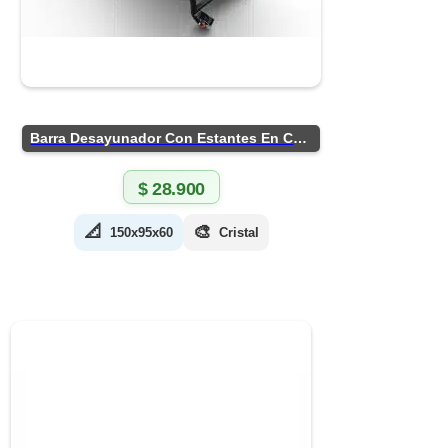
Barra Desayunador Con Estantes En Chapa
$
28.900
📐
🎨
150x95x60
Cristal