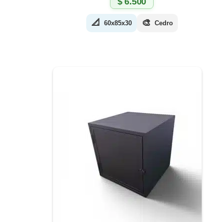
$
6.500
📐
🎨
60x85x30
Cedro