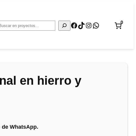
0
Facebook
TikTok
Instagram
WhatsApp
Buscar
nal en hierro y
no de WhatsApp.