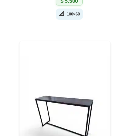
$
5.500
📐
100×60