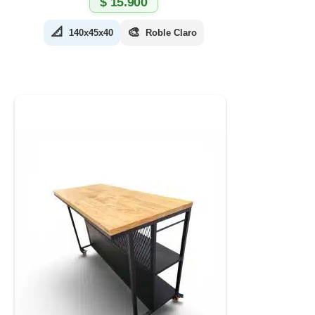
$
15.900
📐
🎨
140x45x40
Roble Claro