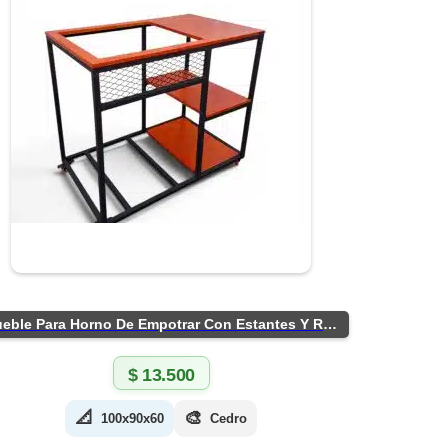
Mueble Para Horno De Empotrar Con Estantes Y Ruedas
$
13.500
📐
🎨
100x90x60
Cedro