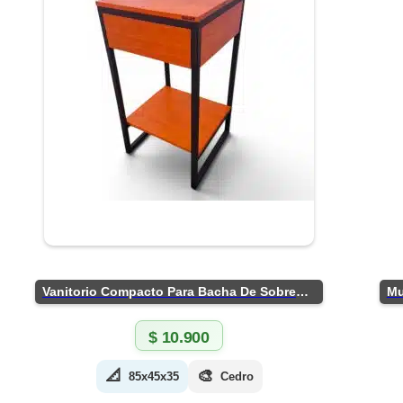
Vanitorio Compacto Para Bacha De Sobreponer
$
10.900
📐
🎨
85x45x35
Cedro