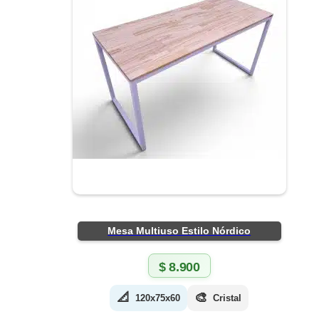
Mesa Multiuso Estilo Nórdico
$
8.900
📐
🎨
120x75x60
Cristal