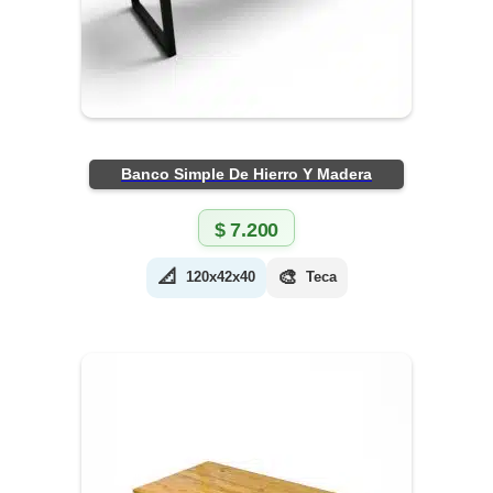
Banco Simple De Hierro Y Madera
$
7.200
📐
🎨
120x42x40
Teca