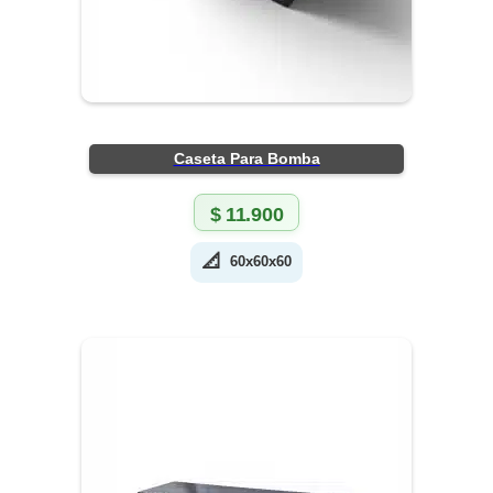
Caseta Para Bomba
$
11.900
📐
60x60x60