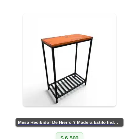
Mesa Recibidor De Hierro Y Madera Estilo Industrial
$
6.500