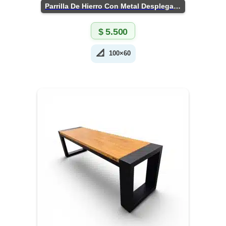
Parrilla De Hierro Con Metal Desplegado
$
5.500
📐
100×60