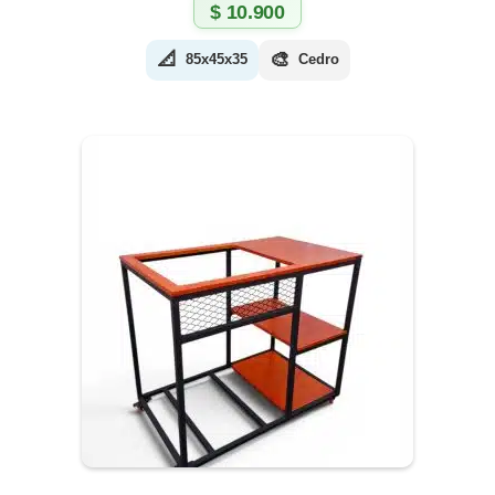
$
10.900
📐
🎨
85x45x35
Cedro