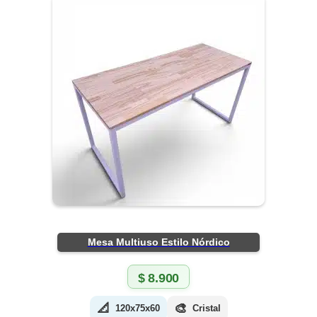
Mesa Multiuso Estilo Nórdico
$
8.900
📐
🎨
120x75x60
Cristal