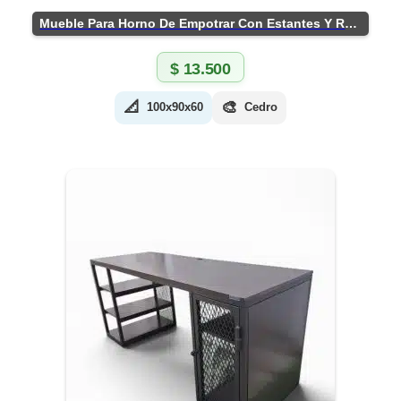
Mueble Para Horno De Empotrar Con Estantes Y Ruedas
$
13.500
📐
🎨
100x90x60
Cedro