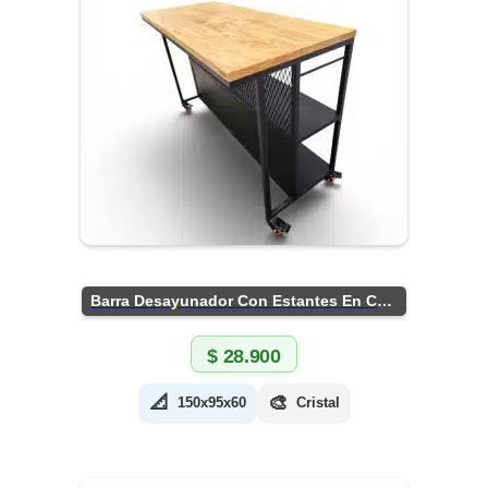
Barra Desayunador Con Estantes En Chapa
$
28.900
📐
🎨
150x95x60
Cristal