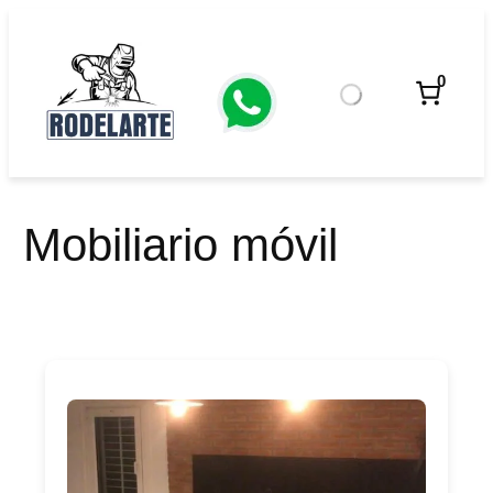
Saltar
al
contenido
0
Mobiliario móvil